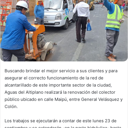
n
e
m
a
i
l
Buscando brindar el mejor servicio a sus clientes y para
asegurar el correcto funcionamiento de la red de
alcantarillado de este importante sector de la ciudad,
Aguas del Altiplano realizará la renovación del colector
público ubicado en calle Maipú, entre General Velásquez y
Colón.
Los trabajos se ejecutarán a contar de este lunes 23 de
septiembre y se extenderán -en la parte hidráulica- hasta