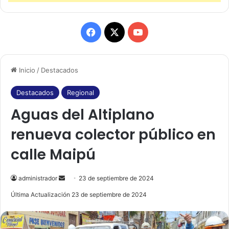
F
X
Y
a
o
Inicio
/
Destacados
c
u
e
T
Destacados
Regional
Aguas del Altiplano
b
u
renueva colector público en
o
b
calle Maipú
o
e
k
administrador
S
23 de septiembre de 2024
e
Última Actualización 23 de septiembre de 2024
n
d
a