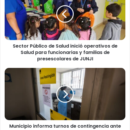
c
t
o
r
P
ú
b
Sector Público de Salud inició operativos de
l
Salud para funcionarias y familias de
i
c
presescolares de JUNJI
o
d
M
e
u
S
n
a
i
l
c
u
i
d
p
i
i
n
o
i
Municipio informa turnos de contingencia ante
i