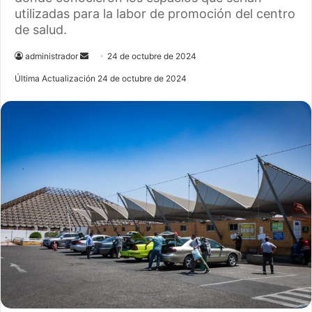
utilizadas para la labor de promoción del centro
de salud.
administrador
S
24 de octubre de 2024
e
Última Actualización 24 de octubre de 2024
n
d
a
n
e
m
a
i
l