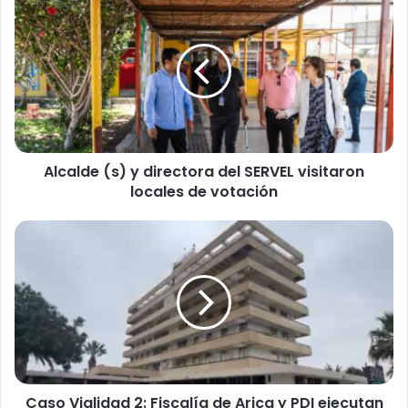
l
c
a
l
d
e
(
s
Alcalde (s) y directora del SERVEL visitaron
)
locales de votación
y
d
i
C
r
a
e
s
c
o
t
V
o
i
r
a
a
l
d
i
e
Caso Vialidad 2: Fiscalía de Arica y PDI ejecutan
d