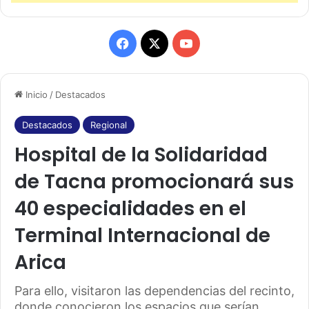
F
X
Y
a
o
Inicio
/
Destacados
c
u
e
T
Destacados
Regional
Hospital de la Solidaridad
b
u
de Tacna promocionará sus
o
b
40 especialidades en el
o
e
Terminal Internacional de
k
Arica
Para ello, visitaron las dependencias del recinto,
donde conocieron los espacios que serían