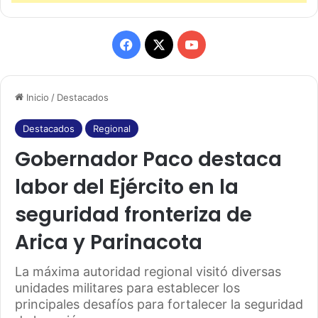
F
X
Y
a
o
Inicio
/
Destacados
c
u
e
T
Destacados
Regional
Gobernador Paco destaca
b
u
labor del Ejército en la
o
b
seguridad fronteriza de
o
e
Arica y Parinacota
k
La máxima autoridad regional visitó diversas
unidades militares para establecer los
principales desafíos para fortalecer la seguridad