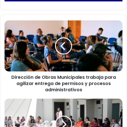
D
i
r
e
c
c
i
ó
n
Dirección de Obras Municipales trabaja para
d
agilizar entrega de permisos y procesos
e
O
administrativos
b
r
M
a
u
s
j
M
e
u
r