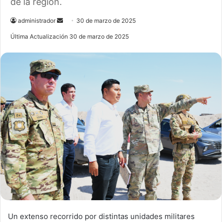
de la región.
administrador
S
30 de marzo de 2025
e
Última Actualización 30 de marzo de 2025
n
d
a
n
e
m
a
i
l
Un extenso recorrido por distintas unidades militares