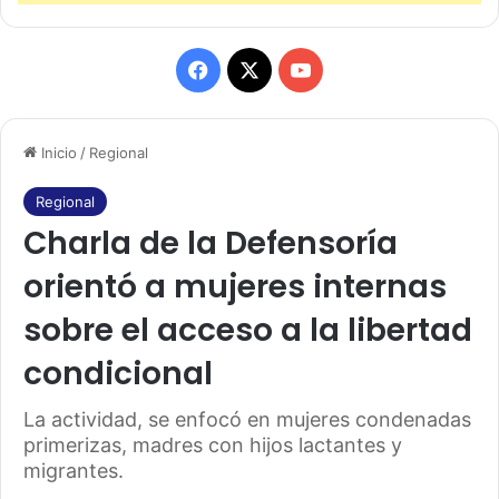
F
X
Y
a
o
Inicio
/
Regional
c
u
e
T
Regional
Charla de la Defensoría
b
u
orientó a mujeres internas
o
b
sobre el acceso a la libertad
o
e
condicional
k
La actividad, se enfocó en mujeres condenadas
primerizas, madres con hijos lactantes y
migrantes.