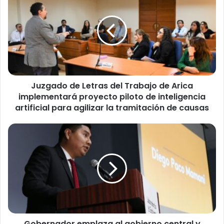
u
z
g
a
d
o
d
e
Juzgado de Letras del Trabajo de Arica
L
implementará proyecto piloto de inteligencia
e
t
artificial para agilizar la tramitación de causas
r
a
G
s
o
d
b
e
e
l
r
T
n
r
a
a
d
b
o
a
Gobernador emplaza al gobierno central y
r