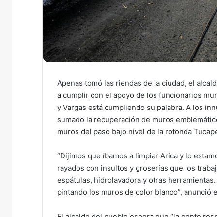
Apenas tomó las riendas de la ciudad, el alcal
a cumplir con el apoyo de los funcionarios mun
y Vargas está cumpliendo su palabra. A los inn
sumado la recuperación de muros emblemáticos 
muros del paso bajo nivel de la rotonda Tucape
“Dijimos que íbamos a limpiar Arica y lo esta
rayados con insultos y groserías que los trab
espátulas, hidrolavadora y otras herramientas
pintando los muros de color blanco”, anunció e
El alcalde del pueblo espera que “la gente res