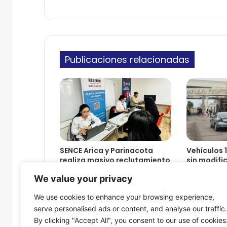
y
n
P
i
a
c
r
o
i
Publicaciones relacionadas
n
a
c
o
t
a
s
e
q
SENCE Arica y Parinacota
Vehículos 
u
realiza masivo reclutamiento
sin modifi
e
laboral junto a la empresa
nuevos req
We value your privacy
r
minera
taxis Aric
e
8 de agosto de 2026
8 de agosto
We use cookies to enhance your browsing experience,
l
serve personalised ads or content, and analyse our traffic.
l
By clicking "Accept All", you consent to our use of cookies
a