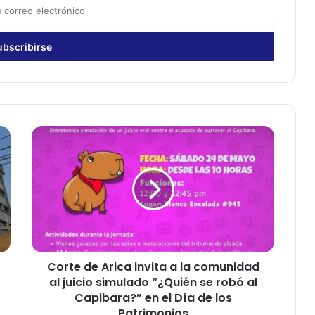
C
o
r
t
e
d
e
A
r
Corte de Arica invita a la comunidad
i
al juicio simulado “¿Quién se robó al
c
a
Capibara?” en el Día de los
i
Patrimonios