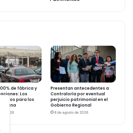
n
v
i
t
a
a
l
a
c
o
m
u
n
i
100% de fábrica y
Presentan antecedentes a
d
caciones: Los
Contraloría por eventual
a
uisitos para los
perjuicio patrimonial en el
d
a-Tacna
Gobierno Regional
a
 de 2026
8 de agosto de 2026
l
j
.
u