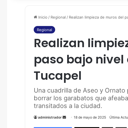
Inicio
/
Regional
/
Realizan limpieza de muros del p
Regional
Realizan limpie
paso bajo nivel
Tucapel
Una cuadrilla de Aseo y Ornato 
borrar los garabatos que afeab
transitados a la ciudad.
administrador
S
18 de mayo de 2025
Última Act
e
Compartir por correo electrónico
Imprim