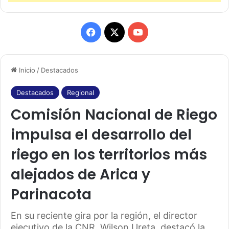
F
X
Y
a
o
Inicio
/
Destacados
c
u
e
T
Destacados
Regional
Comisión Nacional de Riego
b
u
impulsa el desarrollo del
o
b
riego en los territorios más
o
e
alejados de Arica y
k
Parinacota
En su reciente gira por la región, el director
ejecutivo de la CNR, Wilson Ureta, destacó la