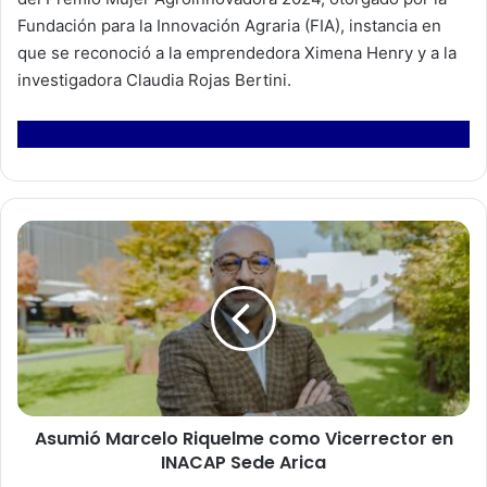
Fundación para la Innovación Agraria (FIA), instancia en
que se reconoció a la emprendedora Ximena Henry y a la
investigadora Claudia Rojas Bertini.
A
s
u
m
i
ó
M
a
r
Asumió Marcelo Riquelme como Vicerrector en
c
INACAP Sede Arica
e
l