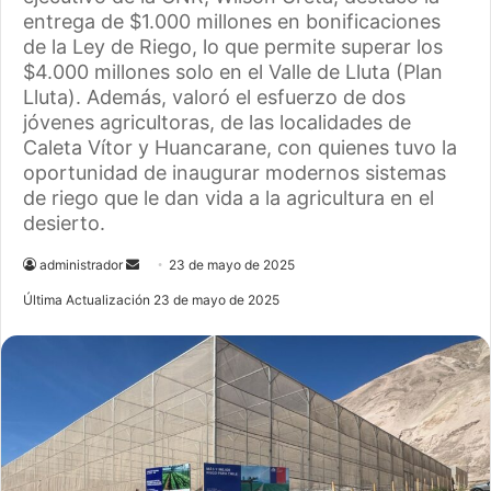
entrega de $1.000 millones en bonificaciones
de la Ley de Riego, lo que permite superar los
$4.000 millones solo en el Valle de Lluta (Plan
Lluta). Además, valoró el esfuerzo de dos
jóvenes agricultoras, de las localidades de
Caleta Vítor y Huancarane, con quienes tuvo la
oportunidad de inaugurar modernos sistemas
de riego que le dan vida a la agricultura en el
desierto.
administrador
S
23 de mayo de 2025
e
Última Actualización 23 de mayo de 2025
n
d
a
n
e
m
a