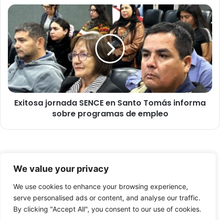
o
E
R
x
i
i
q
t
u
o
e
s
l
a
m
j
e
o
c
Exitosa jornada SENCE en Santo Tomás informa
r
o
sobre programas de empleo
n
m
a
o
d
V
a
i
S
© Copyright 2026, Todos los derechos reservados -
c
E
We value your privacy
e
N
FronteraNorte.cl
r
C
We use cookies to enhance your browsing experience,
Nosotros
r
E
serve personalised ads or content, and analyse our traffic.
e
e
By clicking "Accept All", you consent to our use of cookies.
Facebook
X
YouTube
c
n