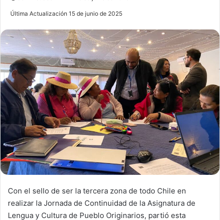
e
Última Actualización 15 de junio de 2025
n
d
a
n
e
m
a
i
l
Con el sello de ser la tercera zona de todo Chile en
realizar la Jornada de Continuidad de la Asignatura de
Lengua y Cultura de Pueblo Originarios, partió esta