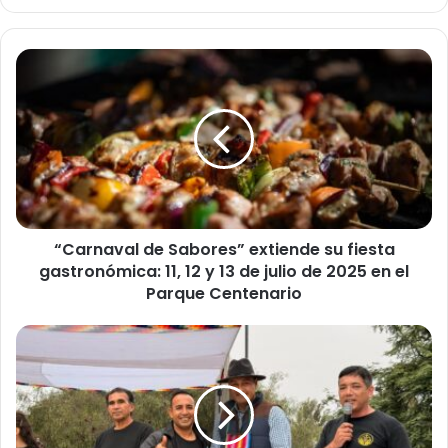
“
C
a
r
n
a
v
a
l
“Carnaval de Sabores” extiende su fiesta
d
gastronómica: 11, 12 y 13 de julio de 2025 en el
e
S
Parque Centenario
a
b
K
o
a
r
m
e
a
s
q
”
k