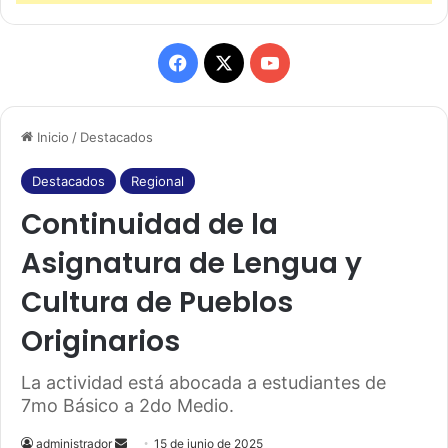
F
X
Y
a
o
Inicio
/
Destacados
c
u
e
T
Destacados
Regional
Continuidad de la
b
u
Asignatura de Lengua y
o
b
Cultura de Pueblos
o
e
Originarios
k
La actividad está abocada a estudiantes de
7mo Básico a 2do Medio.
administrador
S
15 de junio de 2025