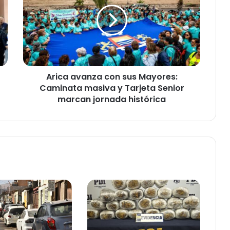
i
c
a
a
v
a
n
Arica avanza con sus Mayores:
z
Caminata masiva y Tarjeta Senior
a
c
marcan jornada histórica
o
n
s
u
s
M
a
y
o
r
e
s