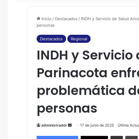
Inicio
/
Destacados
/
INDH y Servicio de Salud Arica
personas
Destacados
Regional
INDH y Servicio 
Parinacota enfr
problemática de
personas
administrador
S
17 de junio de 2025
Última Actua
e
Compartir por correo electrónico
Imprim