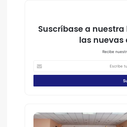
Suscríbase a nuestra l
las nuevas 
Recibe nuestr
E
s
c
r
i
b
e
t
u
C
c
i
o