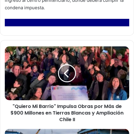
ingreso al centro penitenciario, donde deberá cumplir la
condena impuesta.
"
Q
u
i
e
r
o
M
i
"Quiero Mi Barrio" Impulsa Obras por Más de
B
$900 Millones en Tierras Blancas y Ampliación
a
r
Chile II
r
i
J