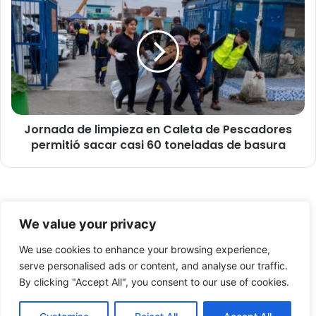
o
o
"
r
I
n
m
a
p
d
u
a
l
d
s
e
a
Jornada de limpieza en Caleta de Pescadores
l
O
permitió sacar casi 60 toneladas de basura
i
b
m
r
p
a
i
s
e
© Copyright 2026, Todos los derechos reservados -
p
z
We value your privacy
o
a
FronteraNorte.cl
r
e
We use cookies to enhance your browsing experience,
Nosotros
M
n
serve personalised ads or content, and analyse our traffic.
á
C
By clicking "Accept All", you consent to our use of cookies.
Facebook
X
YouTube
s
a
d
l