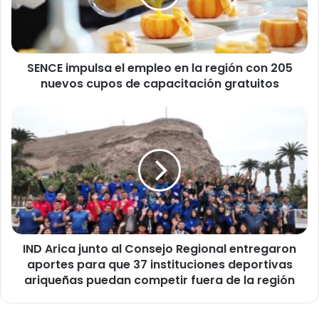
i
m
p
u
SENCE impulsa el empleo en la región con 205
l
nuevos cupos de capacitación gratuitos
s
a
e
I
l
N
e
D
m
A
p
r
l
i
e
c
o
a
e
j
n
IND Arica junto al Consejo Regional entregaron
u
l
aportes para que 37 instituciones deportivas
n
a
t
ariqueñas puedan competir fuera de la región
r
o
e
a