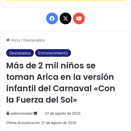
F
X
Y
a
o
Inicio
/
Destacados
c
u
e
T
Destacados
Entretenimiento
Más de 2 mil niños se
b
u
toman Arica en la versión
o
b
infantil del Carnaval «Con
o
e
la Fuerza del Sol»
k
administrador
S
27 de agosto de 2025
e
Última Actualización 27 de agosto de 2025
n