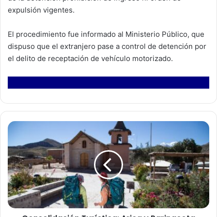
expulsión vigentes.
El procedimiento fue informado al Ministerio Público, que
dispuso que el extranjero pase a control de detención por
el delito de receptación de vehículo motorizado.
C
o
n
s
o
l
i
d
a