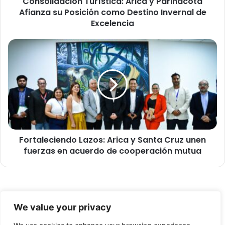
Consolidación Turística: Arica y Parinacota
c
Afianza su Posición como Destino Invernal de
i
ó
Excelencia
n
T
F
u
o
r
r
í
t
s
a
t
l
i
e
c
c
a
i
:
Fortaleciendo Lazos: Arica y Santa Cruz unen
e
A
fuerzas en acuerdo de cooperación mutua
n
r
d
i
o
c
L
a
a
© Copyright 2026, Todos los derechos reservados -
y
z
We value your privacy
P
o
FronteraNorte.cl
a
s