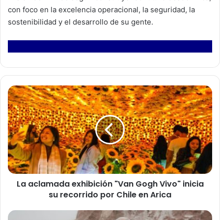
con foco en la excelencia operacional, la seguridad, la
sostenibilidad y el desarrollo de su gente.
L
a
a
c
l
a
m
a
d
La aclamada exhibición "Van Gogh Vivo" inicia
a
su recorrido por Chile en Arica
e
x
h
K