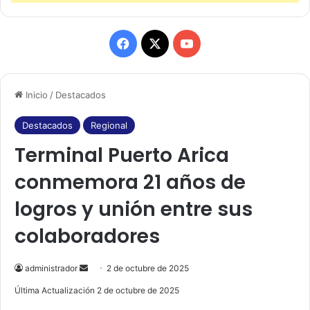
F
X
Y
a
o
Inicio
/
Destacados
c
u
e
T
Destacados
Regional
Terminal Puerto Arica
b
u
conmemora 21 años de
o
b
logros y unión entre sus
o
e
colaboradores
k
administrador
S
2 de octubre de 2025
e
Última Actualización 2 de octubre de 2025
n