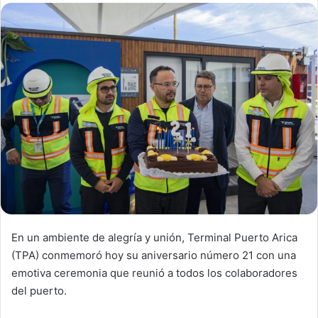
d
a
n
e
m
a
i
l
En un ambiente de alegría y unión, Terminal Puerto Arica
(TPA) conmemoró hoy su aniversario número 21 con una
emotiva ceremonia que reunió a todos los colaboradores
del puerto.