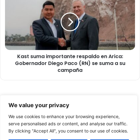
i
a
b
s
i
t
c
s
i
u
ó
m
n
a
"
i
V
Kast suma importante respaldo en Arica:
m
a
Gobernador Diego Paco (RN) se suma a su
p
n
o
campaña
G
r
o
t
g
a
h
n
© Copyright 2026, Todos los derechos reservados -
V
t
We value your privacy
i
e
FronteraNorte.cl
v
r
We use cookies to enhance your browsing experience,
Nosotros
o
e
serve personalised ads or content, and analyse our traffic.
"
s
By clicking "Accept All", you consent to our use of cookies.
Facebook
X
YouTube
i
p