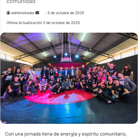
comunidad
administrador
S
5 de octubre de 2025
e
Última Actualización 5 de octubre de 2025
n
d
a
n
e
m
a
i
l
Con una jornada llena de energía y espíritu comunitario,