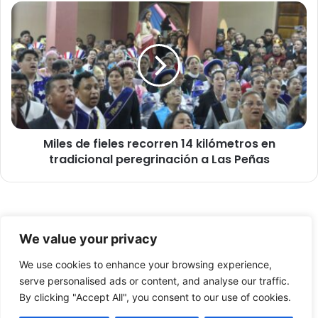
i
M
e
i
n
l
t
e
í
s
f
d
i
e
c
f
a
i
e
Miles de fieles recorren 14 kilómetros en
e
n
tradicional peregrinación a Las Peñas
l
C
e
a
s
s
r
a
e
© Copyright 2026, Todos los derechos reservados -
d
c
We value your privacy
e
o
FronteraNorte.cl
l
r
We use cookies to enhance your browsing experience,
Nosotros
A
r
serve personalised ads or content, and analyse our traffic.
d
e
By clicking "Accept All", you consent to our use of cookies.
Facebook
X
YouTube
u
n