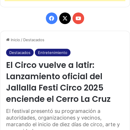
F
X
Y
a
o
Inicio
/
Destacados
c
u
e
T
Destacados
Entretenimiento
El Circo vuelve a latir:
b
u
Lanzamiento oficial del
o
b
Jallalla Festi Circo 2025
o
e
enciende el Cerro La Cruz
k
El festival presentó su programación a
autoridades, organizaciones y vecinos,
marcando el inicio de diez días de circo, arte y