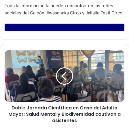
Toda la información la pueden encontrar en las redes
sociales del Galpón Jiwasanaka Circo y Jallalla Festi Circo.
D
o
b
l
e
J
o
r
n
Doble Jornada Científica en Casa del Adulto
a
Mayor: Salud Mental y Biodiversidad cautivan a
d
a
asistentes
C