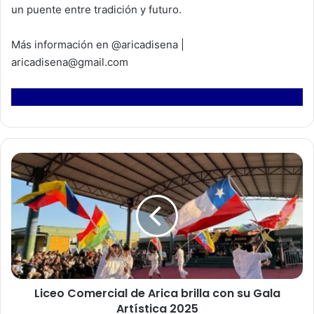
un puente entre tradición y futuro.
Más información en @aricadisena |
aricadisena@gmail.com
L
i
c
e
o
C
o
m
e
Liceo Comercial de Arica brilla con su Gala
r
Artística 2025
c