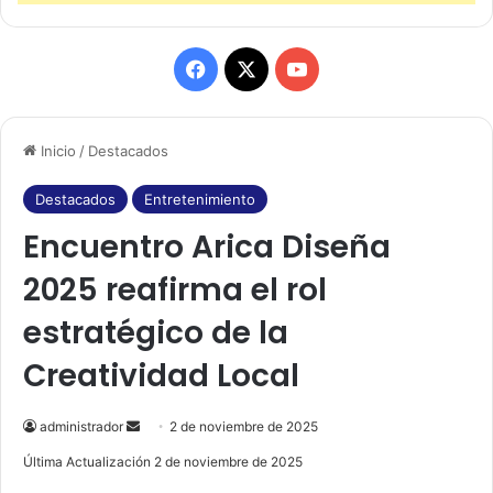
F
X
Y
a
o
Inicio
/
Destacados
c
u
e
T
Destacados
Entretenimiento
Encuentro Arica Diseña
b
u
2025 reafirma el rol
o
b
estratégico de la
o
e
Creatividad Local
k
administrador
S
2 de noviembre de 2025
e
Última Actualización 2 de noviembre de 2025
n