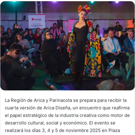
d
a
n
e
m
a
i
l
La Región de Arica y Parinacota se prepara para recibir la
cuarta versión de Arica Diseña, un encuentro que reafirma
el papel estratégico de la industria creativa como motor de
desarrollo cultural, social y económico. El evento se
realizará los días 3, 4 y 5 de noviembre 2025 en Plaza