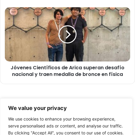
i
a
J
l
ó
d
v
e
e
A
n
r
e
i
s
c
C
a
i
b
Jóvenes Científicos de Arica superan desafío
e
r
nacional y traen medalla de bronce en física
n
i
t
l
í
l
f
a
i
© Copyright 2026, Todos los derechos reservados -
c
c
We value your privacy
o
o
FronteraNorte.cl
n
s
We use cookies to enhance your browsing experience,
Nosotros
s
d
serve personalised ads or content, and analyse our traffic.
u
e
By clicking "Accept All", you consent to our use of cookies.