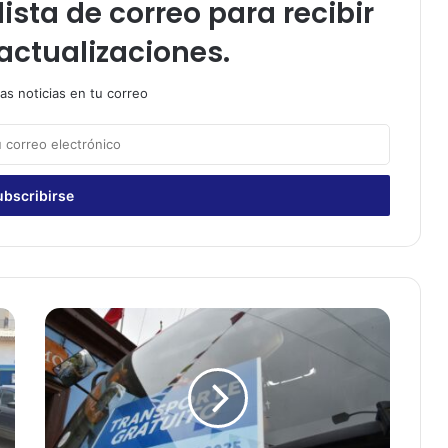
ista de correo para recibir
actualizaciones.
as noticias en tu correo
M
i
n
i
s
t
e