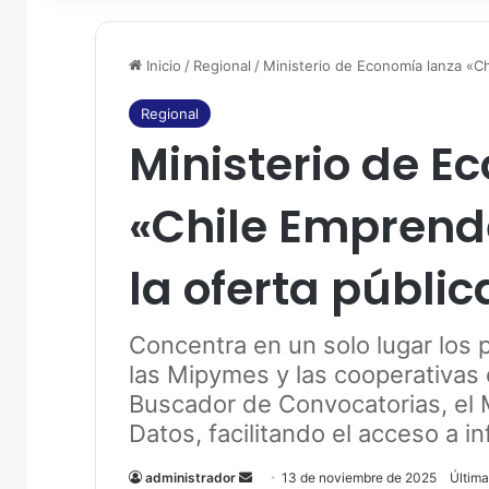
Inicio
/
Regional
/
Ministerio de Economía lanza «Ch
Regional
Ministerio de E
«Chile Emprende
la oferta públi
Concentra en un solo lugar los
las Mipymes y las cooperativas 
Buscador de Convocatorias, el 
Datos, facilitando el acceso a in
administrador
S
13 de noviembre de 2025
Última