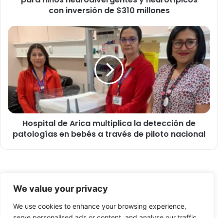
e
con inversión de $310 millones
c
i
H
b
o
e
s
n
p
u
i
e
t
v
a
o
l
m
d
a
Hospital de Arica multiplica la detección de
e
t
patologías en bebés a través de piloto nacional
A
e
r
r
i
i
c
a
a
© Copyright 2026, Todos los derechos reservados -
l
m
We value your privacy
d
u
FronteraNorte.cl
i
l
We use cookies to enhance your browsing experience,
Nosotros
d
t
serve personalised ads or content, and analyse our traffic.