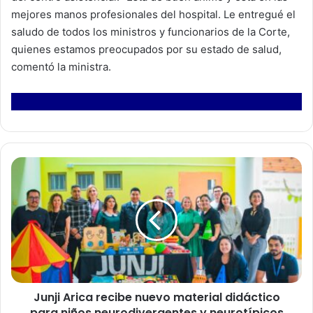
mejores manos profesionales del hospital. Le entregué el
saludo de todos los ministros y funcionarios de la Corte,
quienes estamos preocupados por su estado de salud,
comentó la ministra.
J
u
n
j
i
A
r
i
c
Junji Arica recibe nuevo material didáctico
a
para niños neurodivergentes y neurotípicos
r