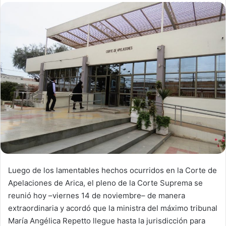
d
a
n
e
m
a
i
l
Luego de los lamentables hechos ocurridos en la Corte de
Apelaciones de Arica, el pleno de la Corte Suprema se
reunió hoy –viernes 14 de noviembre– de manera
extraordinaria y acordó que la ministra del máximo tribunal
María Angélica Repetto llegue hasta la jurisdicción para