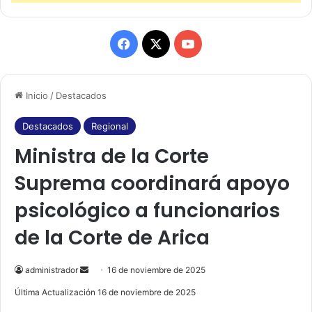
F
X
Y
a
o
Inicio
/
Destacados
c
u
e
T
Destacados
Regional
Ministra de la Corte
b
u
Suprema coordinará apoyo
o
b
psicológico a funcionarios
o
e
de la Corte de Arica
k
administrador
S
16 de noviembre de 2025
e
Última Actualización 16 de noviembre de 2025
n