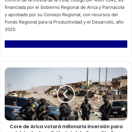
financiada por el Gobierno Regional de Arica y Parinacota
y aprobado por su Consejo Regional, con recursos del
Fondo Regional para la Productividad y el Desarrollo, año
2025.
C
o
r
e
d
e
A
r
i
Core de Arica votará millonaria inversión para
c