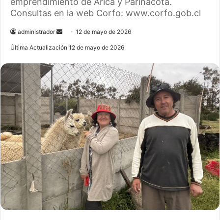
emprendimiento de Arica y Parinacota.
Consultas en la web Corfo: www.corfo.gob.cl
administrador
S
12 de mayo de 2026
e
Última Actualización 12 de mayo de 2026
n
d
a
n
e
m
a
i
l