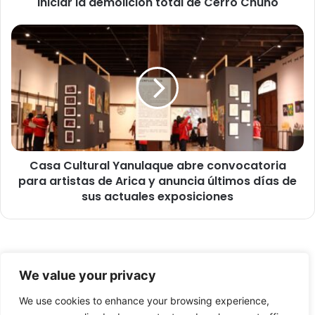
iniciar la demolición total de Cerro Chuño
a
v
o
C
t
a
a
s
r
a
á
C
m
u
i
l
l
t
l
u
o
Casa Cultural Yanulaque abre convocatoria
r
n
para artistas de Arica y anuncia últimos días de
a
a
l
sus actuales exposiciones
r
Y
i
a
a
n
i
u
© Copyright 2026, Todos los derechos reservados -
n
l
We value your privacy
v
a
FronteraNorte.cl
e
q
We use cookies to enhance your browsing experience,
Nosotros
r
u