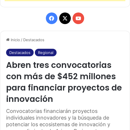
F
X
Y
a
o
Inicio
/
Destacados
c
u
e
T
Destacados
Regional
Abren tres convocatorias
b
u
con más de $452 millones
o
b
para financiar proyectos de
o
e
innovación
k
Convocatorias financiarán proyectos
individuales innovadores y la búsqueda de
potenciar los ecosistemas de innovación y