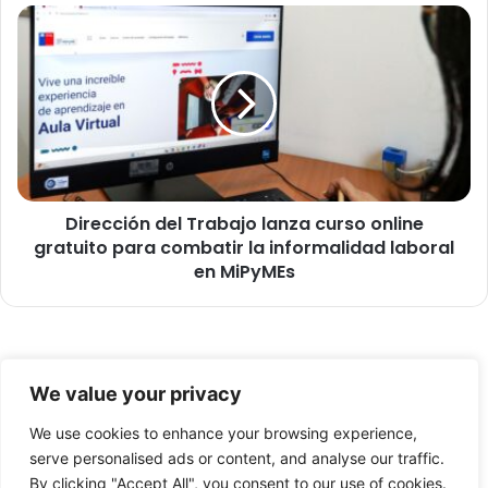
u
D
r
i
i
r
d
e
a
c
d
c
d
i
e
ó
l
n
a
Dirección del Trabajo lanza curso online
d
C
gratuito para combatir la informalidad laboral
e
C
l
en MiPyMEs
h
T
C
r
e
a
v
b
a
© Copyright 2026, Todos los derechos reservados -
a
We value your privacy
l
j
FronteraNorte.cl
ú
o
We use cookies to enhance your browsing experience,
Nosotros
a
l
serve personalised ads or content, and analyse our traffic.
a
a
By clicking "Accept All", you consent to our use of cookies.