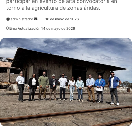
participar en evento de alta convocatoria en
torno a la agricultura de zonas áridas.
administrador
S
16 de mayo de 2026
e
Última Actualización 14 de mayo de 2026
n
d
a
n
e
m
a
i
l