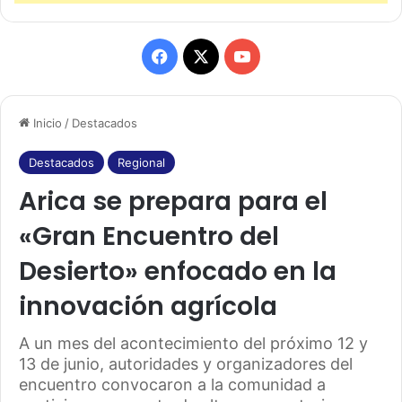
F
X
Y
a
o
Inicio
/
Destacados
c
u
e
T
Destacados
Regional
Arica se prepara para el
b
u
«Gran Encuentro del
o
b
Desierto» enfocado en la
o
e
innovación agrícola
k
A un mes del acontecimiento del próximo 12 y
13 de junio, autoridades y organizadores del
encuentro convocaron a la comunidad a