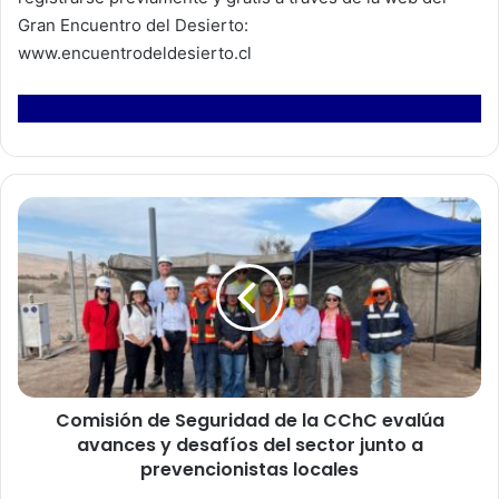
Gran Encuentro del Desierto:
www.encuentrodeldesierto.cl
C
o
m
i
s
i
ó
n
d
Comisión de Seguridad de la CChC evalúa
e
avances y desafíos del sector junto a
S
e
prevencionistas locales
g