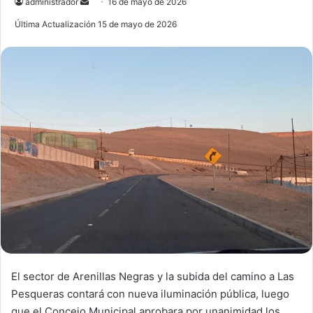
administrador
S
16 de mayo de 2026
e
Última Actualización 15 de mayo de 2026
n
d
a
n
e
m
a
i
l
El sector de Arenillas Negras y la subida del camino a Las
Pesqueras contará con nueva iluminación pública, luego
que el Concejo Municipal aprobara por unanimidad los