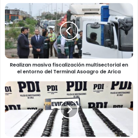
R
e
a
l
i
z
a
n
m
Realizan masiva fiscalización multisectorial en
a
el entorno del Terminal Asoagro de Arica
s
i
v
P
a
D
f
I
i
d
s
e
c
t
a
i
l
e
i
n