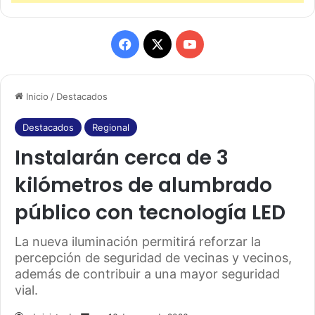
F
X
Y
a
o
Inicio
/
Destacados
c
u
e
T
Destacados
Regional
Instalarán cerca de 3
b
u
kilómetros de alumbrado
o
b
público con tecnología LED
o
e
k
La nueva iluminación permitirá reforzar la
percepción de seguridad de vecinas y vecinos,
además de contribuir a una mayor seguridad
vial.