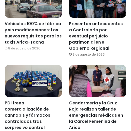
Vehículos 100% de fábrica
Presentan antecedentes
y sin modificaciones: Los
a Contraloría por
nuevos requisitos para los
eventual perjuicio
taxis Arica-Tacna
patrimonial en el
Gobierno Regional
8 de agosto de 2026
8 de agosto de 2026
PDI frena
Gendarmería y la Cruz
comercialización de
Roja realizan taller de
cannabis y fármacos
emergencias médicas en
controlados tras
la Cárcel Femenina de
sorpresivo control
Arica