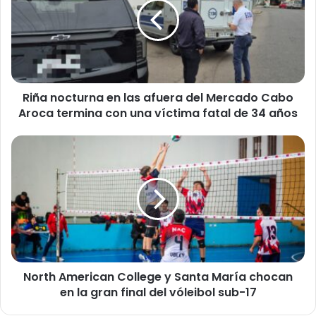
a
n
o
c
t
u
Riña nocturna en las afuera del Mercado Cabo
r
Aroca termina con una víctima fatal de 34 años
n
a
e
N
n
o
l
r
a
t
s
h
a
A
f
m
u
e
e
r
r
North American College y Santa María chocan
i
a
en la gran final del vóleibol sub-17
c
d
a