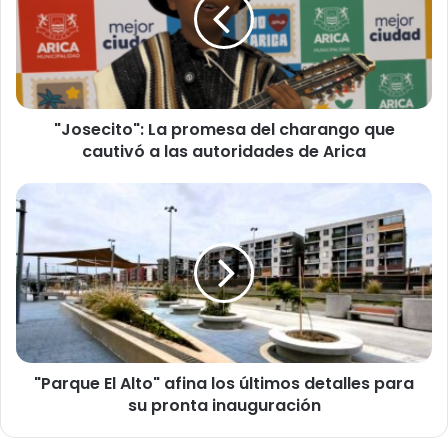
s
e
c
i
t
o
"Josecito": La promesa del charango que
"
cautivó a las autoridades de Arica
:
L
a
"
p
P
r
a
o
r
m
q
e
u
s
e
a
E
d
l
e
"Parque El Alto" afina los últimos detalles para
A
l
su pronta inauguración
l
c
t
h
o