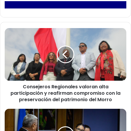
C
o
n
s
e
j
e
r
o
Consejeros Regionales valoran alta
s
participación y reafirman compromiso con la
R
e
preservación del patrimonio del Morro
g
i
A
o
g
n
r
a
u