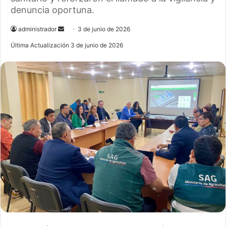
denuncia oportuna.
administrador
S
3 de junio de 2026
e
Última Actualización 3 de junio de 2026
n
d
a
n
e
m
a
i
l