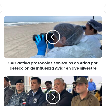
S
A
G
a
c
t
i
v
a
SAG activa protocolos sanitarios en Arica por
p
detección de Influenza Aviar en ave silvestre
r
o
t
A
o
u
c
t
o
o
l
r
o
i