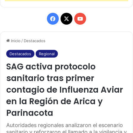
F
X
Y
a
o
Inicio
/
Destacados
c
u
e
T
Destacados
Regional
SAG activa protocolo
b
u
sanitario tras primer
o
b
contagio de Influenza Aviar
o
e
en la Región de Arica y
k
Parinacota
Autoridades regionales analizaron el escenario
sanitario y reforzaron el llamado a la vigilancia y