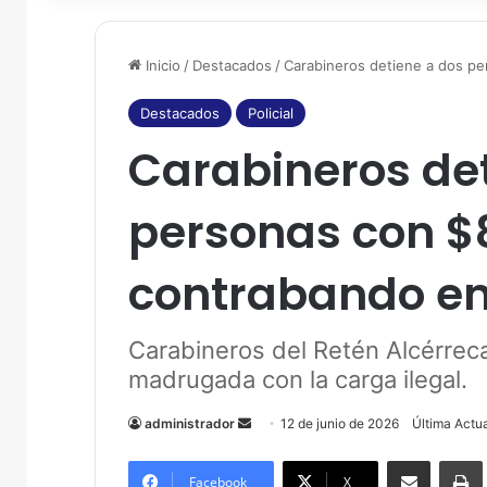
Inicio
/
Destacados
/
Carabineros detiene a dos pe
Destacados
Policial
Carabineros de
personas con $
contrabando en
Carabineros del Retén Alcérreca
madrugada con la carga ilegal.
administrador
S
12 de junio de 2026
Última Actua
e
Compartir por correo electrónico
Imprim
n
Facebook
X