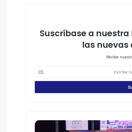
Suscríbase a nuestra l
las nuevas 
Recibe nuestr
E
s
c
r
i
b
e
t
u
E
c
s
o