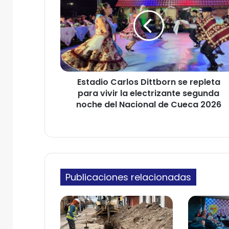
t
r
a
r
d
e
i
o
o
e
C
l
a
e
Estadio Carlos Dittborn se repleta
r
c
para vivir la electrizante segunda
l
t
o
noche del Nacional de Cueca 2026
r
s
ó
D
n
i
i
t
c
t
o
b
Publicaciones relacionadas
o
r
n
s
e