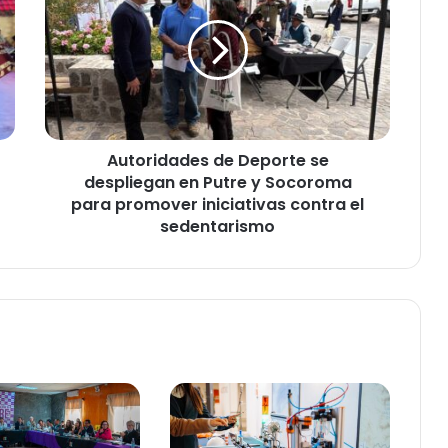
t
o
r
i
d
a
d
Autoridades de Deporte se
e
despliegan en Putre y Socoroma
s
d
para promover iniciativas contra el
e
sedentarismo
D
e
p
o
r
t
e
s
e
d