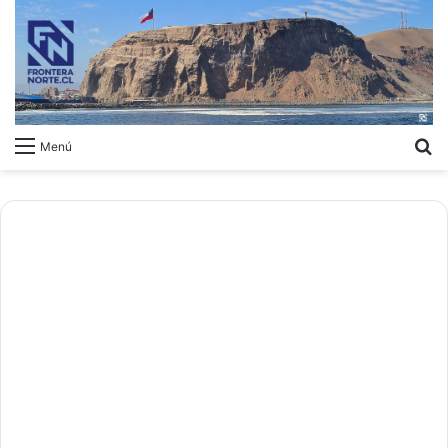
B
Menú