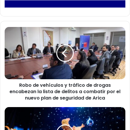
R
o
b
o
d
e
v
e
h
Robo de vehículos y tráfico de drogas
í
encabezan la lista de delitos a combatir por el
c
u
nuevo plan de seguridad de Arica
l
o
s
"
y
E
t
l