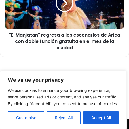
r
M
á
a
f
n
i
j
c
a
o
​"El Manjatan" regresa a los escenarios de Arica
t
d
con doble función gratuita en el mes de la
a
e
n
ciudad
d
"
r
r
o
e
g
g
a
© Copyright 2026, Todos los derechos reservados -
r
We value your privacy
s
e
FronteraNorte.cl
e
s
We use cookies to enhance your browsing experience,
Nosotros
n
a
serve personalised ads or content, and analyse our traffic.
c
a
By clicking "Accept All", you consent to our use of cookies.
Facebook
X
YouTube
a
l
b
o
Customise
Reject All
Accept All
e
s
z
e