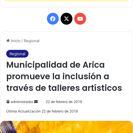
F
X
Y
a
o
Inicio
/
Regional
c
u
e
T
Regional
Municipalidad de Arica
b
u
promueve la inclusión a
o
b
través de talleres artísticos
o
e
k
administrador
S
22 de febrero de 2019
e
Última Actualización 22 de febrero de 2019
n
d
a