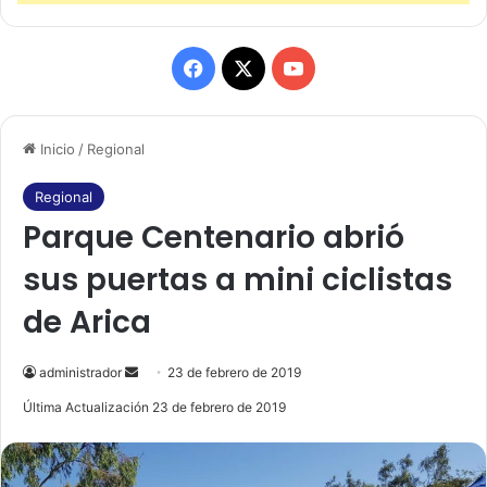
F
X
Y
a
o
Inicio
/
Regional
c
u
e
T
Regional
Parque Centenario abrió
b
u
sus puertas a mini ciclistas
o
b
de Arica
o
e
k
administrador
S
23 de febrero de 2019
e
Última Actualización 23 de febrero de 2019
n
d
a