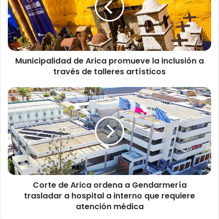
c
i
p
a
l
Municipalidad de Arica promueve la inclusión a
i
través de talleres artísticos
d
a
d
C
d
o
e
r
A
t
r
e
i
d
c
e
a
A
p
r
r
Corte de Arica ordena a Gendarmería
i
o
trasladar a hospital a interno que requiere
c
m
a
atención médica
u
o