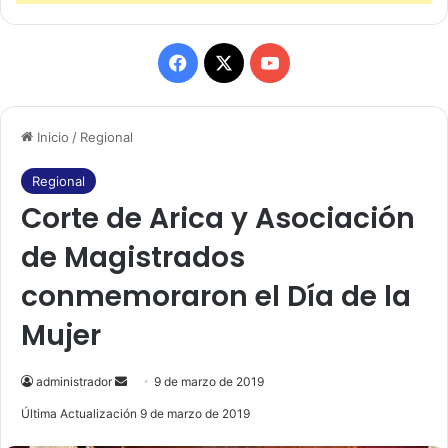
F
X
Y
a
o
Inicio
/
Regional
c
u
e
T
Regional
Corte de Arica y Asociación
b
u
de Magistrados
o
b
conmemoraron el Día de la
o
e
Mujer
k
administrador
S
9 de marzo de 2019
e
Última Actualización 9 de marzo de 2019
n