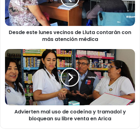
e
s
t
e
Desde este lunes vecinos de Lluta contarán con
l
más atención médica
u
n
e
A
s
d
v
v
e
i
c
e
i
r
n
t
o
e
s
n
d
Advierten mal uso de codeína y tramadol y
m
e
bloquean su libre venta en Arica
a
L
l
l
u
u
s