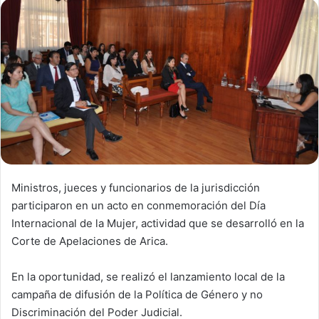
d
a
n
e
m
a
i
l
Ministros, jueces y funcionarios de la jurisdicción
participaron en un acto en conmemoración del Día
Internacional de la Mujer, actividad que se desarrolló en la
Corte de Apelaciones de Arica.
En la oportunidad, se realizó el lanzamiento local de la
campaña de difusión de la Política de Género y no
Discriminación del Poder Judicial.