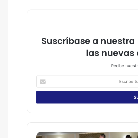
Suscríbase a nuestra l
las nuevas 
Recibe nuestr
E
s
c
r
i
b
e
t
u
C
c