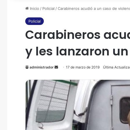
Inicio
/
Policial
/
Carabineros acudió a un caso de violenci
Policial
Carabineros acudi
y les lanzaron un
administrador
Send
17 de marzo de 2019
Última Actualiz
an
email