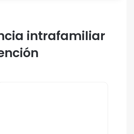
cia intrafamiliar
tención