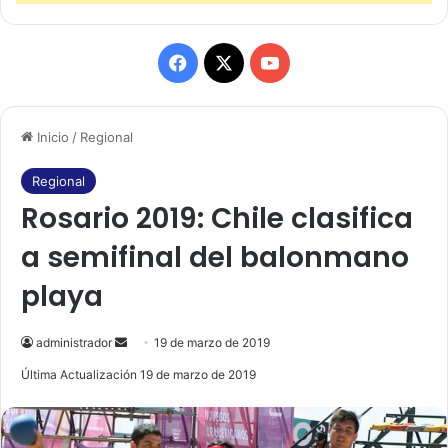
F
X
Y
a
o
Inicio
/
Regional
c
u
e
T
Regional
Rosario 2019: Chile clasifica
b
u
a semifinal del balonmano
o
b
playa
o
e
k
administrador
S
19 de marzo de 2019
e
Última Actualización 19 de marzo de 2019
n
d
a