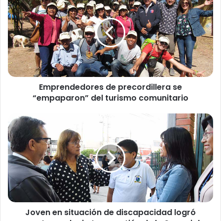
m
p
r
e
n
d
e
d
Emprendedores de precordillera se
o
“empaparon” del turismo comunitario
r
e
s
J
d
o
e
v
p
e
r
n
e
e
c
n
o
s
r
i
d
Joven en situación de discapacidad logró
t