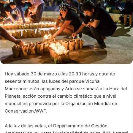
n
e
m
a
i
l
Hoy sábado 30 de marzo a las 20:30 horas y durante
sesenta minutos, las luces del parque Vicuña
Mackenna serán apagadas y Arica se sumará a La Hora del
Planeta, acción contra el cambio climático que a nivel
mundial es promovida por la Organización Mundial de
Conservación,WWF.
A la luz de las velas, el Departamento de Gestión