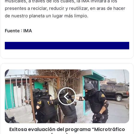
musicales, a través de los cuales, la IMA invitará a los
presentes a reciclar, reducir y reutilizar, en aras de hacer
de nuestro planeta un lugar más limpio.
Fuente : IMA
E
x
i
t
o
s
a
e
v
Exitosa evaluación del programa “Microtráfico
a