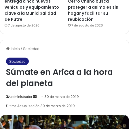
entrega cinco nuevos
Cerro Chuño busca
vehículos y equipamiento
proteger a animales sin
clave a la Municipalidad
hogar y facilitar su
de Putre
reubicación
7 de agosto de 2026
7 de agosto de 2026
Inicio
/
Sociedad
Sociedad
Súmate en Arica a la hora
del planeta
administrador
S
30 de marzo de 2019
e
Última Actualización 30 de marzo de 2019
n
d
a