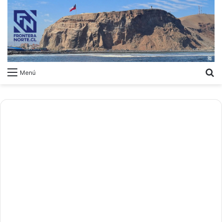
B
Menú