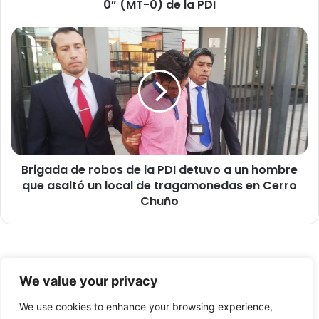
0” (MT-0) de la PDI
l
u
a
B
c
r
i
i
ó
g
n
a
d
d
e
a
l
d
p
e
r
Brigada de robos de la PDI detuvo a un hombre
r
o
que asaltó un local de tragamonedas en Cerro
o
g
b
Chuño
r
o
a
s
m
d
a
e
© Copyright 2026, Todos los derechos reservados -
“
l
We value your privacy
M
a
FronteraNorte.cl
i
P
We use cookies to enhance your browsing experience,
Nosotros
c
D