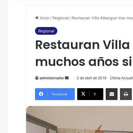
Inicio
/
Regional
/
Restauran Villa Albergue tras m
Regional
Restauran Villa
muchos años s
administrador
S
3 de abril de 2019
Última Actual
e
Compartir por correo electrónico
Imprim
n
Facebook
X
d
a
n
e
m