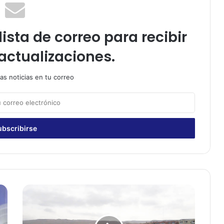
ista de correo para recibir
actualizaciones.
as noticias en tu correo
O
N
E
M