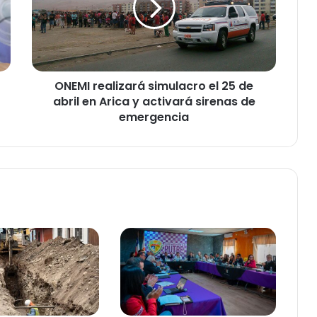
I
r
e
a
l
ONEMI realizará simulacro el 25 de
i
abril en Arica y activará sirenas de
z
a
emergencia
r
á
s
i
m
u
l
a
c
r
o
e
l