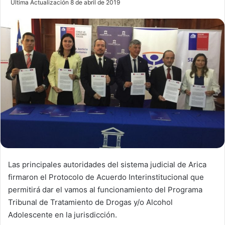
Última Actualización 8 de abril de 2019
n
d
a
n
e
m
a
i
l
Las principales autoridades del sistema judicial de Arica
firmaron el Protocolo de Acuerdo Interinstitucional que
permitirá dar el vamos al funcionamiento del Programa
Tribunal de Tratamiento de Drogas y/o Alcohol
Adolescente en la jurisdicción.