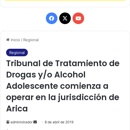
F
X
Y
a
o
Inicio
/
Regional
c
u
e
T
Regional
Tribunal de Tratamiento de
b
u
Drogas y/o Alcohol
o
b
Adolescente comienza a
o
e
operar en la jurisdicción de
k
Arica
administrador
S
8 de abril de 2019
e