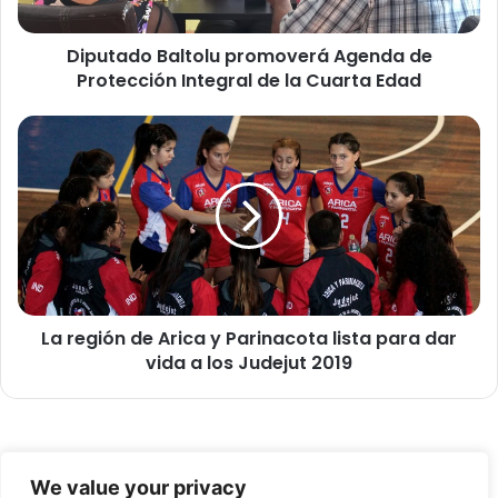
o
B
Diputado Baltolu promoverá Agenda de
a
Protección Integral de la Cuarta Edad
l
t
o
L
l
a
u
r
p
e
r
g
o
i
m
ó
o
n
v
d
e
La región de Arica y Parinacota lista para dar
e
r
vida a los Judejut 2019
A
á
r
A
i
g
c
e
a
© Copyright 2026, Todos los derechos reservados -
n
y
We value your privacy
d