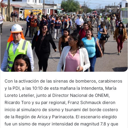
d
a
n
e
m
a
i
l
Con la activación de las sirenas de bomberos, carabineros
y la PDI, a las 10:10 de esta mañana la Intendenta, María
Loreto Letelier, junto al Director Nacional de ONEMI,
Ricardo Toro y su par regional, Franz Schmauck dieron
inicio al simulacro de sismo y tsunami del borde costero
de la Región de Arica y Parinacota. El escenario elegido
fue un sismo de mayor intensidad de magnitud 7.8 y que