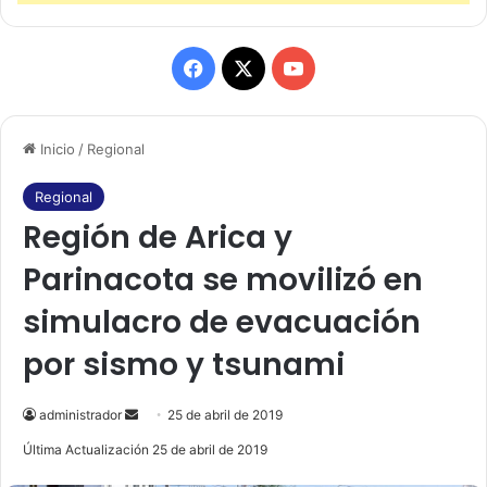
F
X
Y
a
o
Inicio
/
Regional
c
u
e
T
Regional
Región de Arica y
b
u
Parinacota se movilizó en
o
b
simulacro de evacuación
o
e
por sismo y tsunami
k
administrador
S
25 de abril de 2019
e
Última Actualización 25 de abril de 2019
n