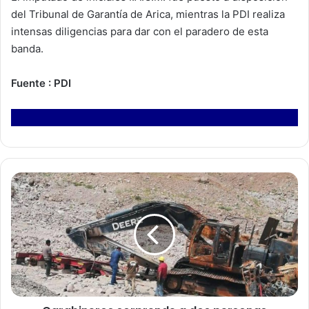
del Tribunal de Garantía de Arica, mientras la PDI realiza
intensas diligencias para dar con el paradero de esta
banda.
Fuente : PDI
C
a
r
a
b
i
n
e
r