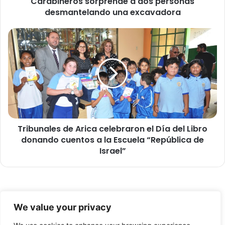
Carabineros sorprende a dos personas
o
desmantelando una excavadora
s
s
o
T
r
r
p
i
r
b
e
u
n
n
d
a
e
l
a
e
d
Tribunales de Arica celebraron el Día del Libro
s
o
donando cuentos a la Escuela “República de
d
s
e
Israel”
p
A
e
r
r
i
s
c
© Copyright 2026, Todos los derechos reservados -
o
a
We value your privacy
n
c
FronteraNorte.cl
a
e