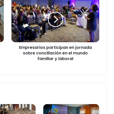
m
p
r
e
s
a
r
i
Empresarios participan en jornada
o
sobre conciliación en el mundo
s
p
familiar y laboral
a
r
t
i
c
i
p
a
n
e