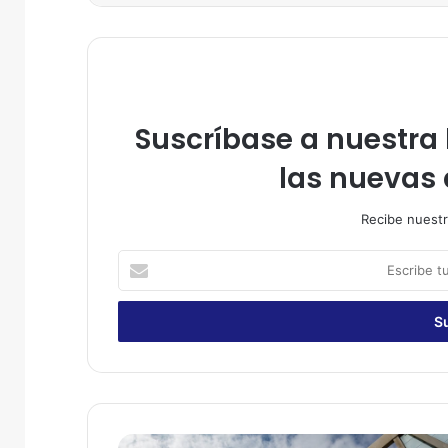
Suscríbase a nuestra l
las nuevas 
Recibe nuestr
E
s
c
r
i
b
e
t
u
M