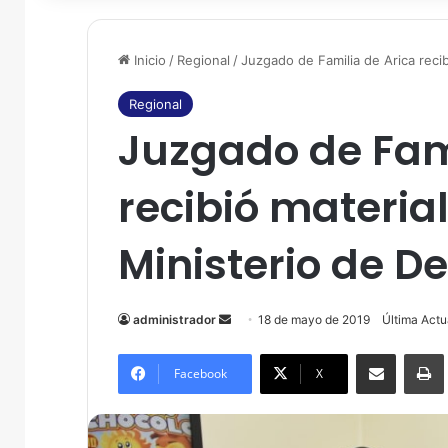
Inicio
/
Regional
/
Juzgado de Familia de Arica recib
Regional
Juzgado de Fami
recibió material
Ministerio de De
administrador
S
18 de mayo de 2019
Última Actu
e
Compartir por correo electrónico
Imprim
n
Facebook
X
d
a
n