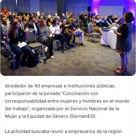
d
a
n
e
m
a
i
l
Alrededor de 40 empresas e instituciones públicas,
participaron de la jornada “Conciliación con
corresponsabilidad entre mujeres y hombres en el mundo
del trabajo”, organizada por el Servicio Nacional de la
Mujer y la Equidad de Género (SernamEG).
La actividad buscaba reunir a empresarios de la región