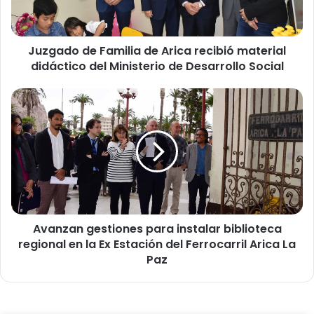
o
d
e
Juzgado de Familia de Arica recibió material
F
didáctico del Ministerio de Desarrollo Social
a
m
i
A
l
v
i
a
a
n
d
z
e
a
A
n
r
g
i
e
c
Avanzan gestiones para instalar biblioteca
s
a
regional en la Ex Estación del Ferrocarril Arica La
t
r
i
Paz
e
o
c
n
i
e