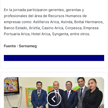
En la jornada participaron gerentes, gerentas y
profesionales del área de Recursos Humanos de
empresas como: Astilleros Arica, Asinda, Bottai Hermanos,
Banco Estado, Ariztía, Casino Arica, Corpesca, Empresa
Portuaria Arica, Hotel Arica, Syngenta, entre otros.
Fuente : Sernameg
J
u
z
g
a
d