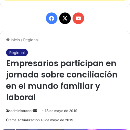
F
X
Y
a
o
Inicio
/
Regional
c
u
e
T
Regional
Empresarios participan en
b
u
jornada sobre conciliación
o
b
en el mundo familiar y
o
e
laboral
k
administrador
S
18 de mayo de 2019
e
Última Actualización 18 de mayo de 2019
n