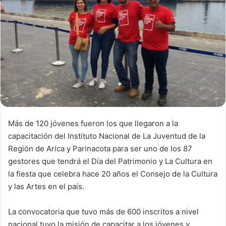
n
e
m
a
i
l
Más de 120 jóvenes fueron los que llegaron a la
capacitación del Instituto Nacional de La Juventud de la
Región de Arica y Parinacota para ser uno de los 87
gestores que tendrá el Día del Patrimonio y La Cultura en
la fiesta que celebra hace 20 años el Consejo de la Cultura
y las Artes en el país.
La convocatoria que tuvo más de 600 inscritos a nivel
nacional tuvo la misión de capacitar a los jóvenes y