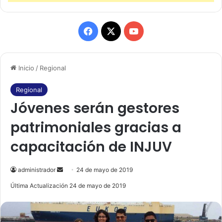
F
X
Y
a
o
Inicio
/
Regional
c
u
e
T
Regional
Jóvenes serán gestores
b
u
patrimoniales gracias a
o
b
capacitación de INJUV
o
e
k
administrador
S
24 de mayo de 2019
e
Última Actualización 24 de mayo de 2019
n
d
a