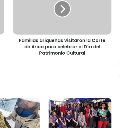
i
l
i
a
s
a
Familias ariqueñas visitaron la Corte
r
de Arica para celebrar el Día del
i
q
Patrimonio Cultural
u
e
ñ
a
s
v
i
s
i
t
a
r