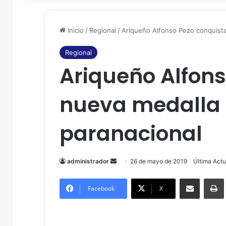
Inicio
/
Regional
/
Ariqueño Alfonso Pezo conquista
Regional
Ariqueño Alfons
nueva medalla 
paranacional
administrador
S
26 de mayo de 2019
Última Act
e
Compartir por correo electrónico
Imprim
n
Facebook
X
d
a
n