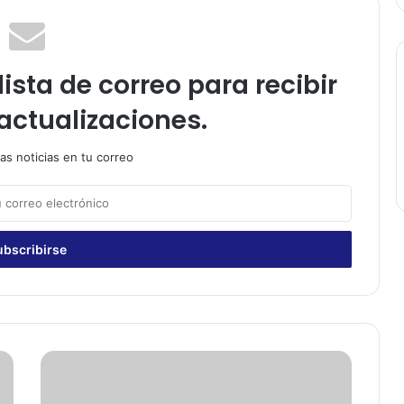
ista de correo para recibir
actualizaciones.
as noticias en tu correo
F
a
m