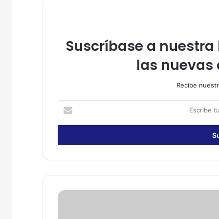
Suscríbase a nuestra l
las nuevas 
Recibe nuestr
E
s
c
r
i
b
e
t
u
P
c
D
o
I
r