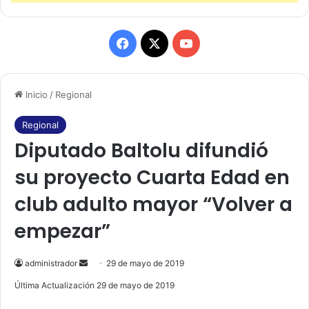
F
X
Y
a
o
Inicio
/
Regional
c
u
e
T
Regional
Diputado Baltolu difundió
b
u
su proyecto Cuarta Edad en
o
b
club adulto mayor “Volver a
o
e
empezar”
k
administrador
S
29 de mayo de 2019
e
Última Actualización 29 de mayo de 2019
n