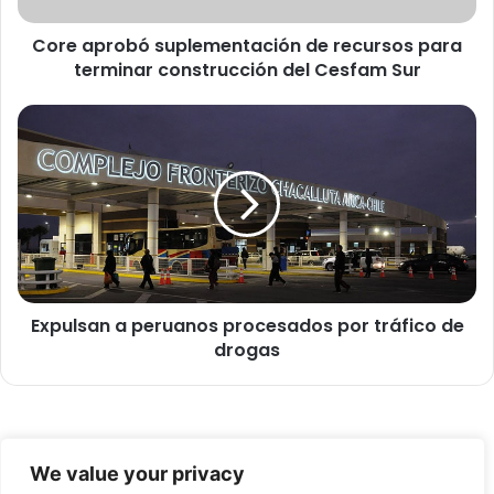
b
Core aprobó suplementación de recursos para
ó
terminar construcción del Cesfam Sur
s
u
p
E
l
x
e
p
m
u
e
l
n
s
t
a
a
n
c
a
i
Expulsan a peruanos procesados por tráfico de
p
ó
drogas
e
n
r
d
u
e
a
r
n
© Copyright 2026, Todos los derechos reservados -
e
o
We value your privacy
c
s