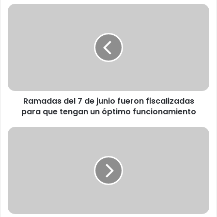
R
a
m
a
d
a
s
d
e
Ramadas del 7 de junio fueron fiscalizadas
l
para que tengan un óptimo funcionamiento
7
d
e
N
j
o
u
v
n
e
i
d
o
o
f
s
u
a
e
a