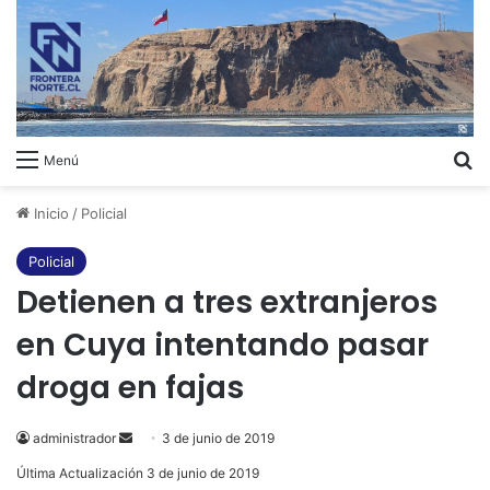
B
Menú
Inicio
/
Policial
Policial
Detienen a tres extranjeros
en Cuya intentando pasar
droga en fajas
administrador
Send
3 de junio de 2019
an
Última Actualización 3 de junio de 2019