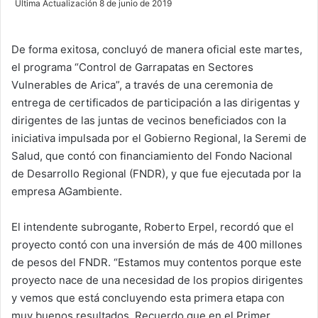
Última Actualización 8 de junio de 2019
n
d
De forma exitosa, concluyó de manera oficial este martes,
a
el programa “Control de Garrapatas en Sectores
n
e
Vulnerables de Arica”, a través de una ceremonia de
m
entrega de certificados de participación a las dirigentas y
a
dirigentes de las juntas de vecinos beneficiados con la
i
iniciativa impulsada por el Gobierno Regional, la Seremi de
l
Salud, que contó con financiamiento del Fondo Nacional
de Desarrollo Regional (FNDR), y que fue ejecutada por la
empresa AGambiente.
El intendente subrogante, Roberto Erpel, recordó que el
proyecto contó con una inversión de más de 400 millones
de pesos del FNDR. “Estamos muy contentos porque este
proyecto nace de una necesidad de los propios dirigentes
y vemos que está concluyendo esta primera etapa con
muy buenos resultados. Recuerdo que en el Primer