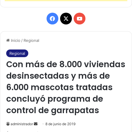
F
X
Y
a
o
Inicio
/
Regional
c
u
e
T
Regional
Con más de 8.000 viviendas
b
u
desinsectadas y más de
o
b
6.000 mascotas tratadas
o
e
concluyó programa de
k
control de garrapatas
administrador
S
8 de junio de 2019
e