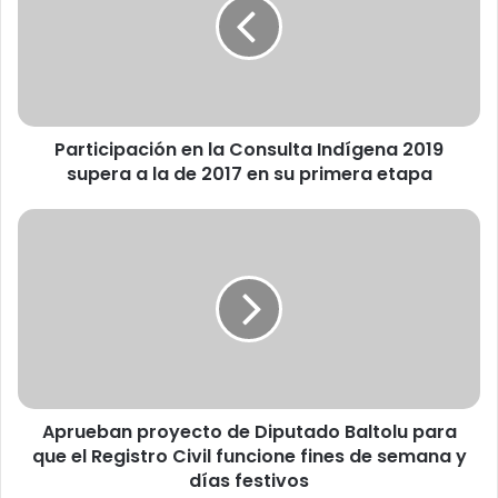
t
i
c
i
p
a
Participación en la Consulta Indígena 2019
c
supera a la de 2017 en su primera etapa
i
ó
n
A
e
p
n
r
l
u
a
e
C
b
o
a
n
n
s
p
u
Aprueban proyecto de Diputado Baltolu para
r
l
que el Registro Civil funcione fines de semana y
o
t
y
días festivos