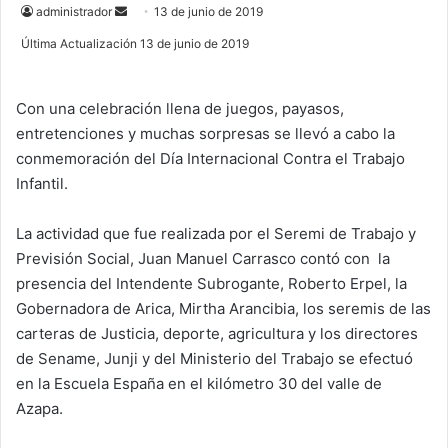
administrador
S
13 de junio de 2019
e
Última Actualización 13 de junio de 2019
n
d
Con una celebración llena de juegos, payasos,
a
entretenciones y muchas sorpresas se llevó a cabo la
n
e
conmemoración del Día Internacional Contra el Trabajo
m
Infantil.
a
i
La actividad que fue realizada por el Seremi de Trabajo y
l
Previsión Social, Juan Manuel Carrasco contó con la
presencia del Intendente Subrogante, Roberto Erpel, la
Gobernadora de Arica, Mirtha Arancibia, los seremis de las
carteras de Justicia, deporte, agricultura y los directores
de Sename, Junji y del Ministerio del Trabajo se efectuó
en la Escuela España en el kilómetro 30 del valle de
Azapa.