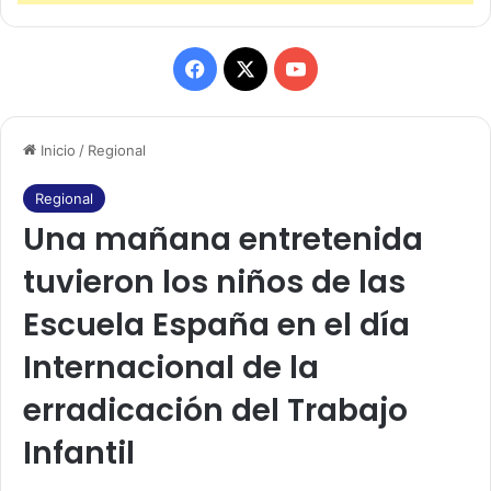
F
X
Y
a
o
Inicio
/
Regional
c
u
e
T
Regional
Una mañana entretenida
b
u
tuvieron los niños de las
o
b
Escuela España en el día
o
e
Internacional de la
k
erradicación del Trabajo
Infantil