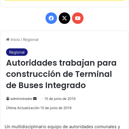
F
X
Y
a
o
Inicio
/
Regional
c
u
e
T
Regional
Autoridades trabajan para
b
u
construcción de Terminal
o
b
de Buses Integrado
o
e
k
administrador
S
15 de junio de 2019
e
Última Actualización 15 de junio de 2019
n
d
Un multidisciplinario equipo de autoridades comunales y
a