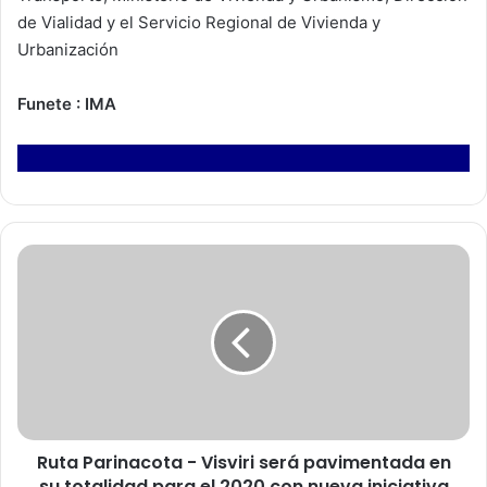
de Vialidad y el Servicio Regional de Vivienda y
Urbanización
Funete : IMA
R
u
t
a
P
a
r
i
n
Ruta Parinacota - Visviri será pavimentada en
a
su totalidad para el 2020 con nueva iniciativa
c