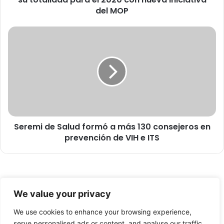
o
del MOP
t
a
S
-
e
V
r
i
e
s
m
v
i
i
d
r
e
i
S
s
Seremi de Salud formó a más 130 consejeros en
a
e
prevención de VIH e ITS
l
r
u
á
d
p
f
a
o
© Copyright 2026, Todos los derechos reservados -
v
r
We value your privacy
i
m
FronteraNorte.cl
m
ó
We use cookies to enhance your browsing experience,
Nosotros
e
a
serve personalised ads or content, and analyse our traffic.