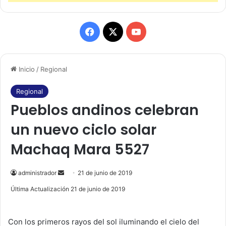
F
X
Y
a
o
Inicio
/
Regional
c
u
e
T
Regional
Pueblos andinos celebran
b
u
un nuevo ciclo solar
o
b
Machaq Mara 5527
o
e
k
administrador
S
21 de junio de 2019
e
Última Actualización 21 de junio de 2019
n
d
Con los primeros rayos del sol iluminando el cielo del
a