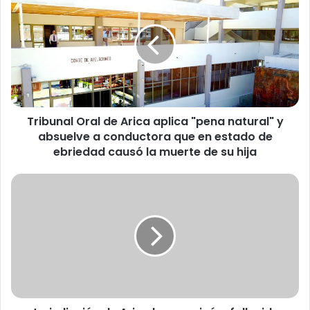
r
i
b
u
n
a
l
O
Tribunal Oral de Arica aplica "pena natural" y
r
absuelve a conductora que en estado de
a
l
ebriedad causó la muerte de su hija
d
e
J
A
u
r
r
i
i
c
s
a
d
a
i
p
c
l
c
i