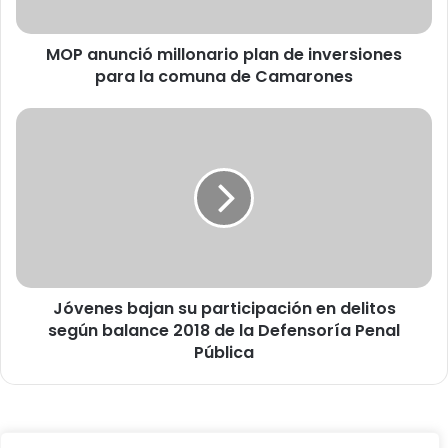
c
i
MOP anunció millonario plan de inversiones
ó
para la comuna de Camarones
m
i
l
J
l
ó
o
v
n
e
a
n
r
e
i
s
o
b
p
a
l
Jóvenes bajan su participación en delitos
j
a
según balance 2018 de la Defensoría Penal
a
n
n
Pública
d
s
e
u
i
p
n
a