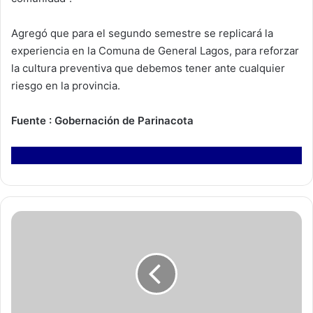
Agregó que para el segundo semestre se replicará la
experiencia en la Comuna de General Lagos, para reforzar
la cultura preventiva que debemos tener ante cualquier
riesgo en la provincia.
Fuente : Gobernación de Parinacota
M
O
P
a
n
u
n