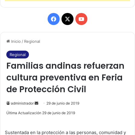
F
X
Y
a
o
Inicio
/
Regional
c
u
e
T
Regional
Familias andinas refuerzan
b
u
cultura preventiva en Feria
o
b
de Protección Civil
o
e
k
administrador
S
29 de junio de 2019
e
Última Actualización 29 de junio de 2019
n
d
Sustentada en la protección a las personas, comunidad y
a