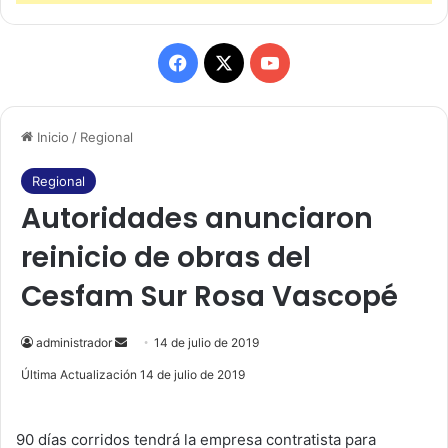
F
X
Y
a
o
Inicio
/
Regional
c
u
e
T
Regional
Autoridades anunciaron
b
u
reinicio de obras del
o
b
Cesfam Sur Rosa Vascopé
o
e
k
administrador
S
14 de julio de 2019
e
Última Actualización 14 de julio de 2019
n
d
90 días corridos tendrá la empresa contratista para
a