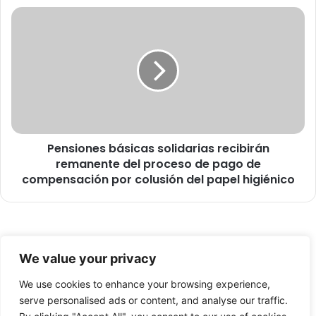
n
P
t
e
a
n
c
s
i
i
ó
o
n
n
d
e
e
s
l
Pensiones básicas solidarias recibirán
b
a
remanente del proceso de pago de
á
O
s
compensación por colusión del papel higiénico
r
i
q
c
u
a
e
s
© Copyright 2026, Todos los derechos reservados -
s
s
We value your privacy
t
o
FronteraNorte.cl
a
l
We use cookies to enhance your browsing experience,
Nosotros
S
i
serve personalised ads or content, and analyse our traffic.
i
d