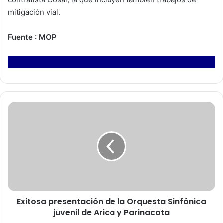
mitigación vial.
Fuente : MOP
E
x
i
t
o
s
a
p
r
Exitosa presentación de la Orquesta Sinfónica
e
juvenil de Arica y Parinacota
s
e