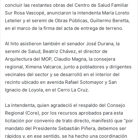
concluir las restantes obras del Centro de Salud Familiar
n
e
Sur Rosa Vascopé, anunciaron la intendenta María Loreto
m
Letelier y el seremi de Obras Públicas, Guillermo Beretta,
a
en el marco de la firma del acta de entrega de terreno.
i
l
Al hito asistieron también el senador José Durana, la
seremi de Salud, Beatriz Chávez, el director de
Arquitectura del MOP, Claudio Magna, la consejera
regional, Ximena Valcarce, junto a pobladores y dirigentes
vecinales del sector y se desarrolló en el interior del
recinto ubicado en avenida Rafael Sotomayor y San
Ignacio de Loyola, en el Cerro La Cruz.
La intendenta, quien agradeció el respaldo del Consejo
Regional (Core), por los recursos aprobados para esta
licitación por convenio de trato directo, manifestó que “por
mandato del Presidente Sebastián Piñera, debemos ser
rápidos y, en ese sentido, se ha hecho una coordinación