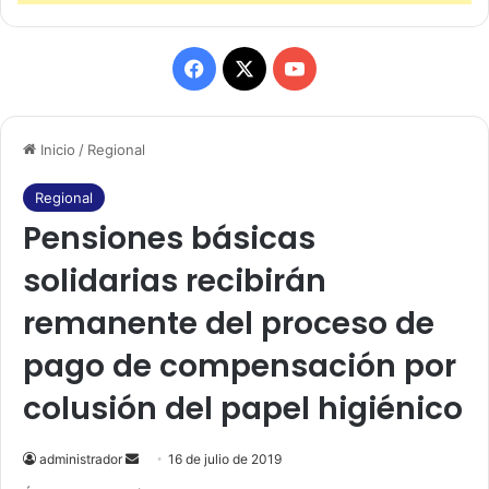
F
X
Y
a
o
Inicio
/
Regional
c
u
e
T
Regional
Pensiones básicas
b
u
solidarias recibirán
o
b
remanente del proceso de
o
e
pago de compensación por
k
colusión del papel higiénico
administrador
S
16 de julio de 2019
e