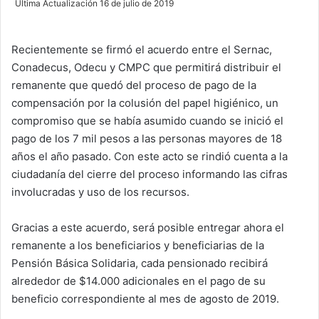
Última Actualización 16 de julio de 2019
n
d
Recientemente se firmó el acuerdo entre el Sernac,
a
Conadecus, Odecu y CMPC que permitirá distribuir el
n
e
remanente que quedó del proceso de pago de la
m
compensación por la colusión del papel higiénico, un
a
compromiso que se había asumido cuando se inició el
i
pago de los 7 mil pesos a las personas mayores de 18
l
años el año pasado. Con este acto se rindió cuenta a la
ciudadanía del cierre del proceso informando las cifras
involucradas y uso de los recursos.
Gracias a este acuerdo, será posible entregar ahora el
remanente a los beneficiarios y beneficiarias de la
Pensión Básica Solidaria, cada pensionado recibirá
alrededor de $14.000 adicionales en el pago de su
beneficio correspondiente al mes de agosto de 2019.