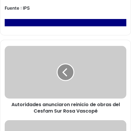
Fuente : IPS
A
u
t
o
r
i
d
a
d
Autoridades anunciaron reinicio de obras del
e
Cesfam Sur Rosa Vascopé
s
a
n
V
u
e