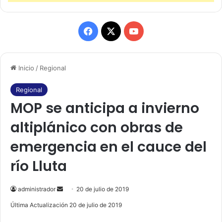
F
X
Y
a
o
Inicio
/
Regional
c
u
e
T
Regional
MOP se anticipa a invierno
b
u
altiplánico con obras de
o
b
emergencia en el cauce del
o
e
río Lluta
k
administrador
S
20 de julio de 2019
e
Última Actualización 20 de julio de 2019
n