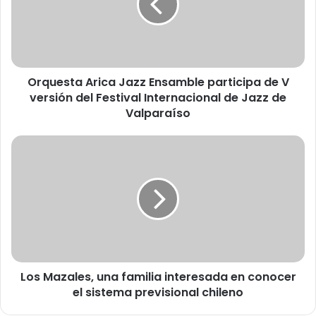
e
s
t
a
A
Orquesta Arica Jazz Ensamble participa de V
r
versión del Festival Internacional de Jazz de
i
c
Valparaíso
a
J
L
a
o
z
s
z
M
E
a
n
z
s
a
a
l
m
e
b
Los Mazales, una familia interesada en conocer
s
l
el sistema previsional chileno
,
e
u