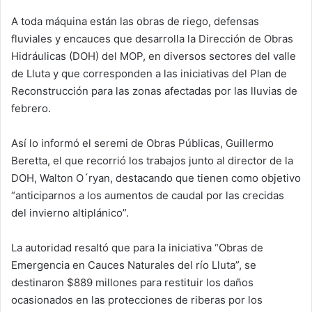
d
A toda máquina están las obras de riego, defensas
a
fluviales y encauces que desarrolla la Dirección de Obras
n
e
Hidráulicas (DOH) del MOP, en diversos sectores del valle
m
de Lluta y que corresponden a las iniciativas del Plan de
a
Reconstrucción para las zonas afectadas por las lluvias de
i
febrero.
l
Así lo informó el seremi de Obras Públicas, Guillermo
Beretta, el que recorrió los trabajos junto al director de la
DOH, Walton O´ryan, destacando que tienen como objetivo
“anticiparnos a los aumentos de caudal por las crecidas
del invierno altiplánico”.
La autoridad resaltó que para la iniciativa “Obras de
Emergencia en Cauces Naturales del río Lluta”, se
destinaron $889 millones para restituir los daños
ocasionados en las protecciones de riberas por los