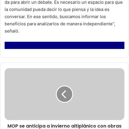
da para abrir un debate. Es necesario un espacio para que
la comunidad pueda decir lo que piensa y la idea es
conversar. En ese sentido, buscamos informar los
beneficios para analizarlos de manera independiente”,
señaló.
M
O
P
s
e
a
n
t
i
MOP se anticipa a invierno altiplánico con obras
c