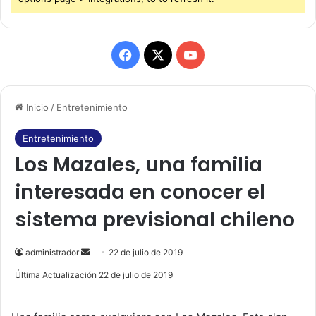
F
X
Y
a
o
Inicio
/
Entretenimiento
c
u
e
T
Entretenimiento
Los Mazales, una familia
b
u
interesada en conocer el
o
b
sistema previsional chileno
o
e
k
administrador
S
22 de julio de 2019
e
Última Actualización 22 de julio de 2019
n
d