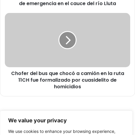
de emergencia en el cauce del río Lluta
i
p
a
C
a
h
i
o
n
f
v
e
i
r
e
d
r
e
n
l
o
Chofer del bus que chocó a camión en la ruta
b
a
11CH fue formalizado por cuasidelito de
u
l
s
homicidios
t
q
i
u
p
e
l
c
© Copyright 2026, Todos los derechos reservados -
á
h
We value your privacy
n
o
FronteraNorte.cl
i
c
We use cookies to enhance your browsing experience,
Nosotros