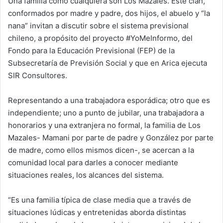
Una familia como cualquiera son Los Mazales. Este clan,
a
conformados por madre y padre, dos hijos, el abuelo y “la
n
nana” invitan a discutir sobre el sistema previsional
e
chileno, a propósito del proyecto #YoMeInformo, del
m
Fondo para la Educación Previsional (FEP) de la
a
Subsecretaría de Previsión Social y que en Arica ejecuta
i
SIR Consultores.
l
Representando a una trabajadora esporádica; otro que es
independiente; uno a punto de jubilar, una trabajadora a
honorarios y una extranjera no formal, la familia de Los
Mazales- Mamani por parte de padre y González por parte
de madre, como ellos mismos dicen-, se acercan a la
comunidad local para darles a conocer mediante
situaciones reales, los alcances del sistema.
“Es una familia típica de clase media que a través de
situaciones lúdicas y entretenidas aborda distintas